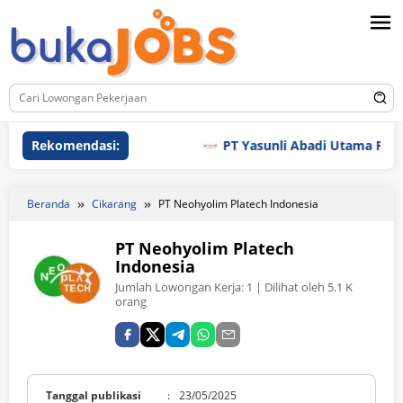
Loncat
ke
konten
Rekomendasi:
PT Yasunli Abadi Utama Plastic
Beranda
Cikarang
PT Neohyolim Platech Indonesia
PT Neohyolim Platech
Indonesia
Jumlah Lowongan Kerja:
1
| Dilihat oleh 5.1 K
orang
Tanggal publikasi
:
23/05/2025