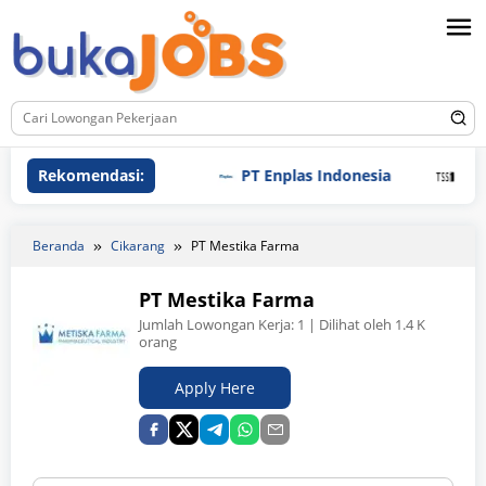
Loncat
ke
konten
Rekomendasi:
PT Enplas Indonesia
PT Tri S
Beranda
Cikarang
PT Mestika Farma
PT Mestika Farma
Jumlah Lowongan Kerja:
1
| Dilihat oleh 1.4 K
orang
Apply Here