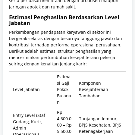
serta perluasan kemitraan dengan produsen maupun
jaringan apotek dan rumah sakit.
Estimasi Penghasilan Berdasarkan Level
Jabatan
Perkembangan pendapatan karyawan di sektor ini
bergerak selaras dengan besarnya tanggung jawab dan
kontribusi terhadap performa operasional perusahaan.
Berikut adalah estimasi struktur penghasilan yang
mencerminkan pertumbuhan kesejahteraan pekerja
seiring dengan kenaikan jenjang karir:
Estima
si Gaji
Komponen
Level Jabatan
Pokok
Kesejahteraan
Bulana
Tambahan
n
Rp
Entry Level (Staf
4.600.0
Tunjangan lembur,
Gudang, Kurir,
00 – Rp
BPJS Kesehatan, BPJS
Admin
5.500.0
Ketenagakerjaan
Operasional)