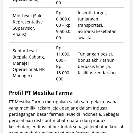
00
Rp
Insentif target,
Mid Level (Sales
6.000.0
tunjangan
Representative,
00 – Rp
transportasi,
Supervisor,
9.500.0
asuransi kesehatan
Analis)
00
swasta
Rp
Senior Level
11.000.
Tunjangan posisi,
(Kepala Cabang,
000 –
bonus akhir tahun
Manajer
Rp
berbasis kinerja,
Operasional, HR
18.000.
fasilitas kendaraan
Manager)
000
Profil PT Mestika Farma
PT Mestika Farma merupakan salah satu pelaku usaha
yang memiliki rekam jejak panjang dalam industri
perdagangan besar farmasi (PBF) di Indonesia. Sebagai
perusahaan distributor obat-obatan dan produk
kesehatan, entitas ini bertindak sebagai jembatan krusial
yang menghubungkan produsen farmasi dengan