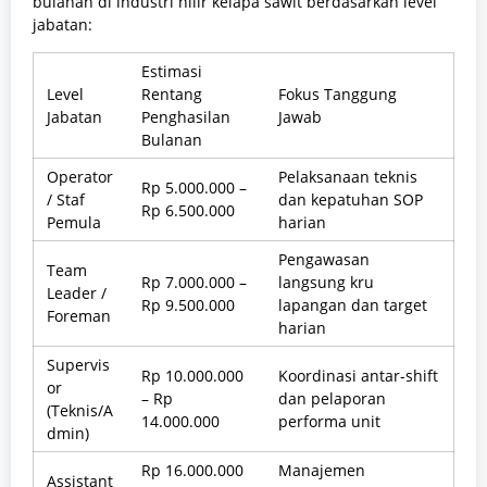
bulanan di industri hilir kelapa sawit berdasarkan level
jabatan:
Estimasi
Level
Rentang
Fokus Tanggung
Jabatan
Penghasilan
Jawab
Bulanan
Operator
Pelaksanaan teknis
Rp 5.000.000 –
/ Staf
dan kepatuhan SOP
Rp 6.500.000
Pemula
harian
Pengawasan
Team
Rp 7.000.000 –
langsung kru
Leader /
Rp 9.500.000
lapangan dan target
Foreman
harian
Supervis
Rp 10.000.000
Koordinasi antar-shift
or
– Rp
dan pelaporan
(Teknis/A
14.000.000
performa unit
dmin)
Rp 16.000.000
Manajemen
Assistant