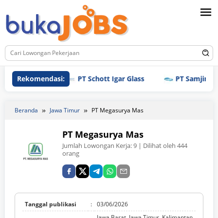
Loncat
ke
konten
Rekomendasi:
PT Schott Igar Glass
PT Samjin Brothr
Beranda
Jawa Timur
PT Megasurya Mas
PT Megasurya Mas
Jumlah Lowongan Kerja:
9
| Dilihat oleh 444
orang
Tanggal publikasi
:
03/06/2026
Jawa Barat, Jawa Timur, Kalimantan