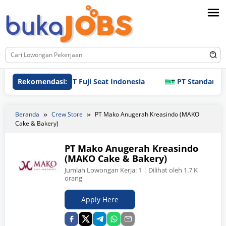
Loncat
ke
konten
Rekomendasi:
PT Fuji Seat Indonesia
PT Standard Indonesi
Beranda
Crew Store
PT Mako Anugerah Kreasindo (MAKO
Cake & Bakery)
PT Mako Anugerah Kreasindo
(MAKO Cake & Bakery)
Jumlah Lowongan Kerja:
1
| Dilihat oleh 1.7 K
orang
Apply Here