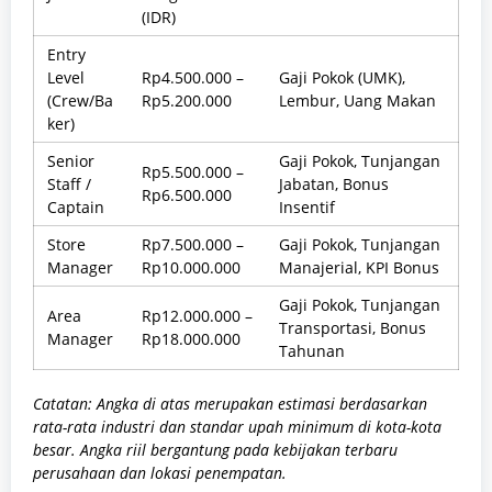
(IDR)
Entry
Level
Rp4.500.000 –
Gaji Pokok (UMK),
(Crew/Ba
Rp5.200.000
Lembur, Uang Makan
ker)
Senior
Gaji Pokok, Tunjangan
Rp5.500.000 –
Staff /
Jabatan, Bonus
Rp6.500.000
Captain
Insentif
Store
Rp7.500.000 –
Gaji Pokok, Tunjangan
Manager
Rp10.000.000
Manajerial, KPI Bonus
Gaji Pokok, Tunjangan
Area
Rp12.000.000 –
Transportasi, Bonus
Manager
Rp18.000.000
Tahunan
Catatan: Angka di atas merupakan estimasi berdasarkan
rata-rata industri dan standar upah minimum di kota-kota
besar. Angka riil bergantung pada kebijakan terbaru
perusahaan dan lokasi penempatan.