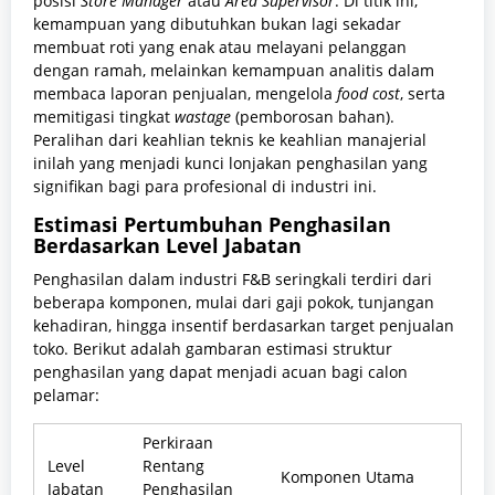
posisi
Store Manager
atau
Area Supervisor
. Di titik ini,
kemampuan yang dibutuhkan bukan lagi sekadar
membuat roti yang enak atau melayani pelanggan
dengan ramah, melainkan kemampuan analitis dalam
membaca laporan penjualan, mengelola
food cost
, serta
memitigasi tingkat
wastage
(pemborosan bahan).
Peralihan dari keahlian teknis ke keahlian manajerial
inilah yang menjadi kunci lonjakan penghasilan yang
signifikan bagi para profesional di industri ini.
Estimasi Pertumbuhan Penghasilan
Berdasarkan Level Jabatan
Penghasilan dalam industri F&B seringkali terdiri dari
beberapa komponen, mulai dari gaji pokok, tunjangan
kehadiran, hingga insentif berdasarkan target penjualan
toko. Berikut adalah gambaran estimasi struktur
penghasilan yang dapat menjadi acuan bagi calon
pelamar:
Perkiraan
Level
Rentang
Komponen Utama
Jabatan
Penghasilan