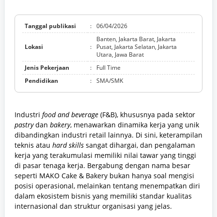
Tanggal publikasi
:
06/04/2026
Banten, Jakarta Barat, Jakarta
Lokasi
:
Pusat, Jakarta Selatan, Jakarta
Utara, Jawa Barat
Jenis Pekerjaan
:
Full Time
Pendidikan
:
SMA/SMK
Industri
food and beverage
(F&B), khususnya pada sektor
pastry
dan
bakery
, menawarkan dinamika kerja yang unik
dibandingkan industri retail lainnya. Di sini, keterampilan
teknis atau
hard skills
sangat dihargai, dan pengalaman
kerja yang terakumulasi memiliki nilai tawar yang tinggi
di pasar tenaga kerja. Bergabung dengan nama besar
seperti MAKO Cake & Bakery bukan hanya soal mengisi
posisi operasional, melainkan tentang menempatkan diri
dalam ekosistem bisnis yang memiliki standar kualitas
internasional dan struktur organisasi yang jelas.