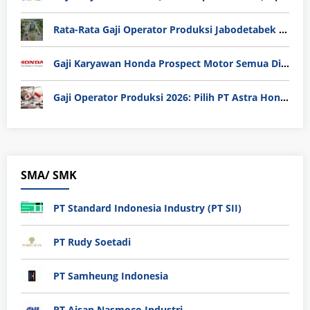
Rata-Rata Gaji Operator Produksi Jabodetabek 2025: Bedah Tuntas UMK, Lemburan, dan Realita Hidup Buruh
Gaji Karyawan Honda Prospect Motor Semua Divisi
Gaji Operator Produksi 2026: Pilih PT Astra Honda Motor (AHM) atau Manufaktur di Jepang?
SMA/ SMK
PT Standard Indonesia Industry (PT SII)
PT Rudy Soetadi
PT Samheung Indonesia
PT Aisan Nasmoco Industri