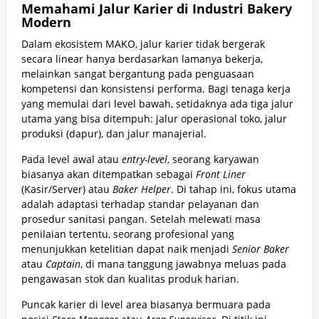
Memahami Jalur Karier di Industri Bakery
Modern
Dalam ekosistem MAKO, jalur karier tidak bergerak
secara linear hanya berdasarkan lamanya bekerja,
melainkan sangat bergantung pada penguasaan
kompetensi dan konsistensi performa. Bagi tenaga kerja
yang memulai dari level bawah, setidaknya ada tiga jalur
utama yang bisa ditempuh: jalur operasional toko, jalur
produksi (dapur), dan jalur manajerial.
Pada level awal atau
entry-level
, seorang karyawan
biasanya akan ditempatkan sebagai
Front Liner
(Kasir/Server) atau
Baker Helper
. Di tahap ini, fokus utama
adalah adaptasi terhadap standar pelayanan dan
prosedur sanitasi pangan. Setelah melewati masa
penilaian tertentu, seorang profesional yang
menunjukkan ketelitian dapat naik menjadi
Senior Baker
atau
Captain
, di mana tanggung jawabnya meluas pada
pengawasan stok dan kualitas produk harian.
Puncak karier di level area biasanya bermuara pada