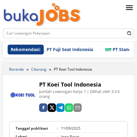
Loncat
ke
konten
Rekomendasi:
PT Fuji Seat Indonesia
PT Standard Indo
Beranda
Cikarang
PT Koei Tool Indonesia
PT Koei Tool Indonesia
Jumlah Lowongan Kerja:
1
| Dilihat oleh 3.3 K
orang
Tanggal publikasi
:
11/09/2025
Lokasi
:
Jawa Barat