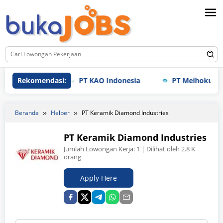
Loncat
ke
konten
Rekomendasi:
PT KAO Indonesia
PT Meihoku Industry
Beranda
Helper
PT Keramik Diamond Industries
PT Keramik Diamond Industries
Jumlah Lowongan Kerja:
1
| Dilihat oleh 2.8 K
orang
Apply Here