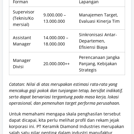
Forman
Lapangan
Supervisor
9.000.000 –
Manajemen Target,
(Teknis/Ko
13.000.000
Evaluasi Kinerja Tim
mersial)
Sinkronisasi Antar-
Assistant
14.000.000 –
Departemen,
Manager
18.000.000
Efisiensi Biaya
Perencanaan Jangka
Manager
20.000.000++
Panjang, Kebijakan
Divisi
Strategis
Catatan: Nilai di atas merupakan estimasi rata-rata yang
mencakup gaji pokok dan tunjangan tetap, bersifat indikatif,
serta dapat bervariasi tergantung pada masa kerja, lokasi
operasional, dan pemenuhan target performa perusahaan.
Untuk memahami mengapa skala penghasilan tersebut
dapat dicapai, kita perlu melihat profil dan rekam jejak
korporasi ini. PT Keramik Diamond Industries merupakan
salah satu pilar penting dalam industri manufaktur