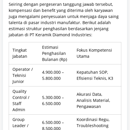
Seiring dengan pergeseran tanggung jawab tersebut,
kompensasi dan benefit yang diterima oleh karyawan
juga mengalami penyesuaian untuk menjaga daya saing
talenta di pasar industri manufaktur. Berikut adalah
estimasi struktur penghasilan berdasarkan jenjang
jabatan di PT Keramik Diamond Industries:
Estimasi
Tingkat
Fokus Kompetensi
Penghasilan
Jabatan
Utama
Bulanan (Rp)
Operator /
4.900.000 –
Kepatuhan SOP,
Teknisi
5.800.000
Efisiensi Teknis, K3
Junior
Quality
Akurasi Data,
Control /
5.300.000 –
Analisis Material,
Staff
6.500.000
Pengawasan
Admin
Group
Koordinasi Regu,
6.500.000 –
Leader /
Troubleshooting
8.500.000