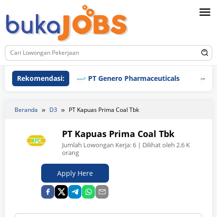
Loncat
ke
konten
Rekomendasi:
PT Genero Pharmaceuticals
PT Gunz
Beranda
D3
PT Kapuas Prima Coal Tbk
PT Kapuas Prima Coal Tbk
Jumlah Lowongan Kerja:
6
| Dilihat oleh 2.6 K
orang
Apply Here