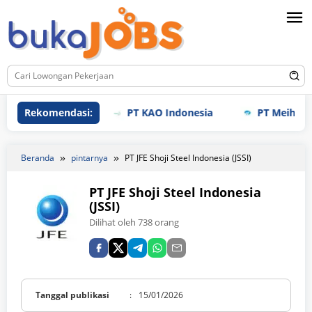
Loncat
ke
konten
Rekomendasi:
PT KAO Indonesia
PT Meihoku Indu
Beranda
pintarnya
PT JFE Shoji Steel Indonesia (JSSI)
PT JFE Shoji Steel Indonesia
(JSSI)
Dilihat oleh 738 orang
Tanggal publikasi
:
15/01/2026