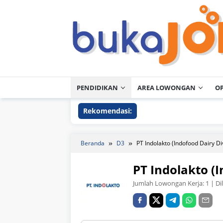
Loncat
ke
konten
PENDIDIKAN
AREA LOWONGAN
O
Rekomendasi:
Beranda
D3
PT Indolakto (Indofood Dairy Di
PT Indolakto (I
Jumlah Lowongan Kerja:
1
| Di