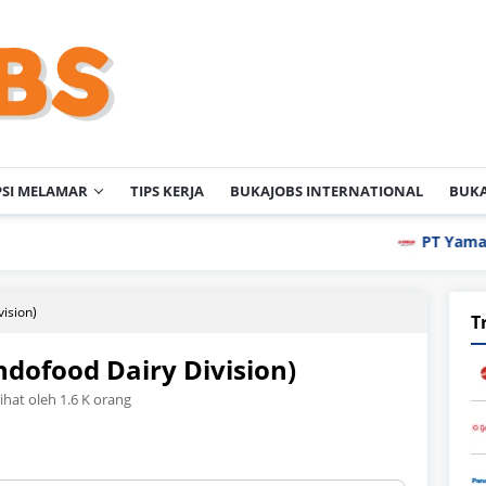
PSI MELAMAR
TIPS KERJA
BUKAJOBS INTERNATIONAL
BUKA
PT Yamaha Motor Ma
vision)
T
ndofood Dairy Division)
lihat oleh 1.6 K orang