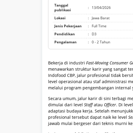
Tanggal
:
13/04/2026
publikasi
Lokasi
:
Jawa Barat
Jenis Pekerjaan
:
Full Time
Pendidikan
:
D3
Pengalaman
:
0 - 2 Tahun
Bekerja di industri
Fast-Moving Consumer G
menawarkan struktur karir yang sangat te
Indofood CBP, jalur profesional tidak bers
level operasional atau staf administrasi m
melalui program pengembangan internal y
Secara umum, jalur karir di sini terbagi m
dimulai dari level
Staff
atau
Officer
. Di lev
adaptasi budaya kerja. Setelah menunjukk
profesional tersebut dapat naik ke level
Se
jawab mulai bergeser dari teknis murni k