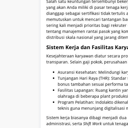
Salah satu keuntungan tersembunyi bekerja
yang akan Anda miliki di pasar tenaga ke
dianggap sebagai sertifikasi tidak tertuli
memutuskan untuk mencari tantangan bar
sering kali menjadi prioritas bagi rekrute
tentang manajemen rantai pasok yang komple
distribusi skala nasional yang jarang dite
Sistem Kerja dan Fasilitas Kar
Kesejahteraan karyawan diatur secara prof
transparan. Selain gaji pokok, perusaha
Asuransi Kesehatan: Melindungi kar
Tunjangan Hari Raya (THR): Standar
bonus tambahan sesuai performa t
Fasilitas Lapangan: Ruang kantin ya
olahraga di beberapa plant produksi
Program Pelatihan: Indolakto diken
teknis guna menunjang digitalisasi m
Sistem kerja biasanya dibagi menjadi dua 
administrasi, serta
Shift Work
untuk tenaga