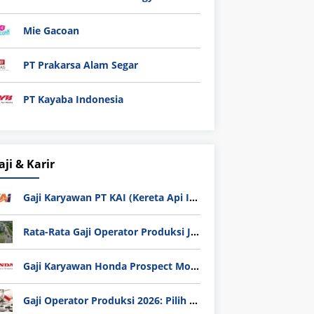
Mie Gacoan
PT Prakarsa Alam Segar
PT Kayaba Indonesia
aji & Karir
Gaji Karyawan PT KAI (Kereta Api Indonesia) Update 2025
Rata-Rata Gaji Operator Produksi Jabodetabek 2025: Bedah Tuntas UMK, Lemburan, dan Realita Hidup Buruh
Gaji Karyawan Honda Prospect Motor Semua Divisi
Gaji Operator Produksi 2026: Pilih PT Astra Honda Motor (AHM) atau Manufaktur di Jepang?