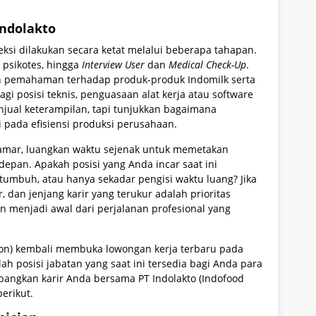
Indolakto
ksi dilakukan secara ketat melalui beberapa tahapan.
, psikotes, hingga
Interview User
dan
Medical Check-Up
.
n pemahaman terhadap produk-produk Indomilk serta
gi posisi teknis, penguasaan alat kerja atau software
enjual keterampilan, tapi tunjukkan bagaimana
 pada efisiensi produksi perusahaan.
amar, luangkan waktu sejenak untuk memetakan
epan. Apakah posisi yang Anda incar saat ini
umbuh, atau hanya sekadar pengisi waktu luang? Jika
 dan jenjang karir yang terukur adalah prioritas
 menjadi awal dari perjalanan profesional yang
ision) kembali membuka lowongan kerja terbaru pada
ah posisi jabatan yang saat ini tersedia bagi Anda para
bangkan karir Anda bersama PT Indolakto (Indofood
berikut.