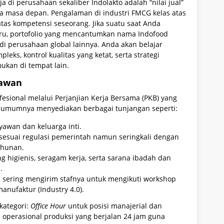
 di perusahaan sekaliber Indolakto adalah “nilai jual”
rja masa depan. Pengalaman di industri FMCG kelas atas
s atas kompetensi seseorang. Jika suatu saat Anda
u, portofolio yang mencantumkan nama Indofood
r di perusahaan global lainnya. Anda akan belajar
ks, kontrol kualitas yang ketat, serta strategi
mukan di tempat lain.
yawan
esional melalui Perjanjian Kerja Bersama (PKB) yang
an umumnya menyediakan berbagai tunjangan seperti:
yawan dan keluarga inti.
 sesuai regulasi pemerintah namun seringkali dengan
ahunan.
ng higienis, seragam kerja, serta sarana ibadah dan
.
al sering mengirim stafnya untuk mengikuti workshop
anufaktur (Industry 4.0).
kategori:
Office Hour
untuk posisi manajerial dan
 operasional produksi yang berjalan 24 jam guna