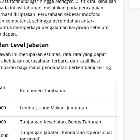
an
Assistant Manager
hingga
Manager
. Di titik ini, kenaikan
pada inflasi tahunan, melainkan pada pencapaian
berhasil diciptakan. Perusahaan sebesar Indofood
gan kompetensi, sehingga perpindahan antar-
kan untuk memperkaya pengalaman karyawan sebelum
a depan.
dan Level Jabatan
awah ini merupakan estimasi rata-rata yang dapat
 kebijakan perusahaan terbaru, dan kualifikasi
gambaran bagaimana pendapatan berkembang seiring
tan
Komponen Tambahan
000
Lembur, Uang Makan, Jemputan
000
Tunjangan Kesehatan, Bonus Tahunan
Tunjangan Jabatan, Kendaraan Operasional
.000
(opsional)