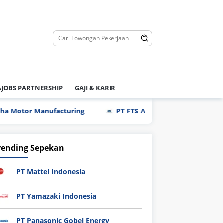
JOBS PARTNERSHIP
GAJI & KARIR
nufacturing
PT FTS Automotive Indonesia
PT I
rending Sepekan
PT Mattel Indonesia
PT Yamazaki Indonesia
PT Panasonic Gobel Energy