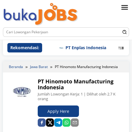
Loncat
ke
konten
Rekomendasi:
PT Enplas Indonesia
PT Tri S
Beranda
Jawa Barat
PT Hinomoto Manufacturing Indonesia
PT Hinomoto Manufacturing
Indonesia
Jumlah Lowongan Kerja:
1
| Dilihat oleh 2.7 K
orang
Apply Here