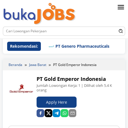
Loncat
ke
konten
Rekomendasi:
PT Genero Pharmaceuticals
PT G
Beranda
Jawa Barat
PT Gold Emperor Indonesia
PT Gold Emperor Indonesia
Jumlah Lowongan Kerja:
1
| Dilihat oleh 5.4 K
orang
Apply Here