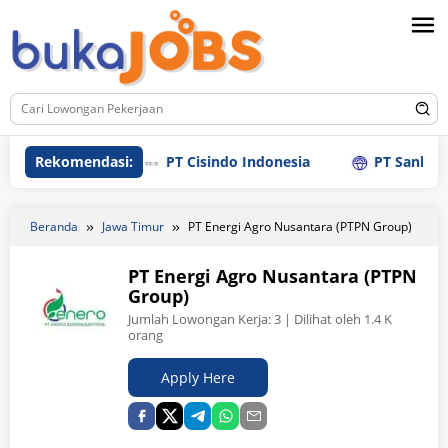
Loncat
ke
konten
Rekomendasi:
PT Cisindo Indonesia
PT Sanly Indust
Beranda
Jawa Timur
PT Energi Agro Nusantara (PTPN Group)
PT Energi Agro Nusantara (PTPN
Group)
Jumlah Lowongan Kerja:
3
| Dilihat oleh 1.4 K
orang
Apply Here