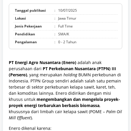
Tanggal publikasi
:
10/07/2025
Lokasi
:
Jawa Timur
Jenis Pekerjaan
:
Full Time
Pendidikan
:
SMA/K
Pengalaman
:
0 - 2 Tahun
PT Energi Agro Nusantara (Enero)
adalah anak
perusahaan dari
PT Perkebunan Nusantara (PTPN) III
(Persero)
, yang merupakan
holding
BUMN perkebunan di
Indonesia. PTPN Group sendiri adalah salah satu pemain
terbesar di sektor perkebunan kelapa sawit, karet, teh,
dan komoditas lainnya. Enero didirikan dengan misi
khusus untuk
mengembangkan dan mengelola proyek-
proyek energi terbarukan berbasis biomassa
,
khususnya dari limbah cair kelapa sawit (POME –
Palm Oil
Mill Effluent
).
Enero dikenal karena: