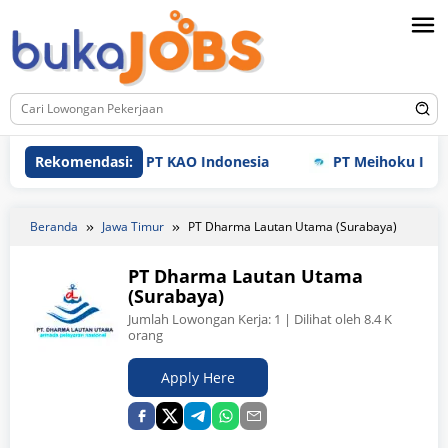
Loncat
ke
konten
Rekomendasi:
PT KAO Indonesia
PT Meihoku Industr
Beranda
Jawa Timur
PT Dharma Lautan Utama (Surabaya)
PT Dharma Lautan Utama
(Surabaya)
Jumlah Lowongan Kerja:
1
| Dilihat oleh 8.4 K
orang
Apply Here