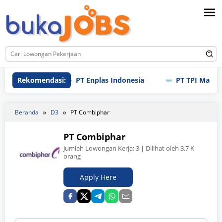
Loncat
ke
konten
Rekomendasi:
PT Enplas Indonesia
PT TPI Manufacturin
Beranda
D3
PT Combiphar
PT Combiphar
Jumlah Lowongan Kerja:
3
| Dilihat oleh 3.7 K
orang
Apply Here