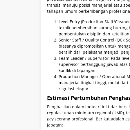
transisi menuju posisi manajerial atau spe
tahapan umum perkembangan profesional
Level Entry (Production Staff/Clean
teknik pembersihan sarang burung t
pembentukan disiplin dan ketelitian
Senior Staff / Quality Control (QC):
biasanya dipromosikan untuk mengaw
beralih dari pelaksana menjadi pen
Team Leader / Supervisor: Pada lev
supervisor bertanggung jawab atas 
konflik di lapangan.
Production Manager / Operational 
manajerial tingkat tinggi, mulai dar
regulasi ekspor.
Estimasi Pertumbuhan Penghas
Penghasilan dalam industri ini tidak bersif
regulasi upah minimum regional (UMR), t
pay
seorang profesional. Berikut adalah e
jabatan: