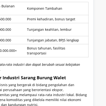
n Bulanan
Komponen Tambahan
500.000
Premi kehadiran, bonus target
000.000
Tunjangan keahlian, lembur
000.000
Tunjangan jabatan, BPJS lengkap
Bonus tahunan, fasilitas
20.000.000+
transportasi
ata-rata industri dan dapat berubah sesuai kebijakan
.
ar Industri Sarang Burung Walet
snis yang bergerak di bidang pengolahan dan
i perusahaan yang berorientasi ekspor,
enitas yang melampaui rata-rata industri lokal. Bidang
rena komoditas yang dikelola memiliki nilai ekonomi
ik dan kandungan nutrisi.