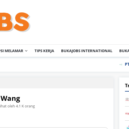
PSI MELAMAR
TIPS KERJA
BUKAJOBS INTERNATIONAL
BUKA
PT KAO Indon
T
n Wang
lihat oleh 4.1 K orang