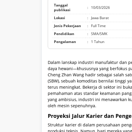
Tanggal
:
10/03/2026
publikasi
Lokasi
:
Jawa Barat
Jenis Pekerjaan
:
Full Time
Pendidikan
:
SMA/SMK
Pengalaman
:
1 Tahun
Dalam lanskap industri manufaktur dan p
daya hewani—khususnya yang berfokus pa
Cheng Zhan Wang hadir sebagai salah sat
(SBW), sebuah komoditas bernilai tinggi y
terus meningkat. Bekerja di sektor ini buk
pemahaman atas standar keamanan pangan 
yang ambisius, industri ini menawarkan ku
oleh mesin sepenuhnya.
Proyeksi Jalur Karier dan Pen
Struktur karier di dalam perusahaan peng
produksi teknis. Namun, bagi mereka yang