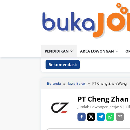
Loncat
ke
konten
PENDIDIKAN
AREA LOWONGAN
O
Rekomendasi:
Beranda
Jawa Barat
PT Cheng Zhan Wang
PT Cheng Zha
Jumlah Lowongan Kerja:
5
| Di