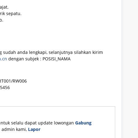
jat.
ik sepatu.
b.
sudah anda lengkapi, selanjutnya silahkan kirim
.cn
dengan subjek : POSISI_NAMA
g RT001/RW006
45456
untuk selalu dapat update lowongan
Gabung
ke admin kami,
Lapor