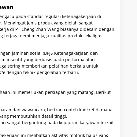
yawan
ngacu pada standar regulasi ketenagakerjaan di
r. Mengingat jenis produk yang diolah sangat
kerja di PT Cheng Zhan Wang biasanya didesain dengan
g terjaga demi menjaga kualitas produk sekaligus
ngan jaminan sosial (BPJS Ketenagakerjaan dan
stem insentif yang berbasis pada performa atau
uga sering memberikan pelatihan berkala untuk
ate
dengan teknik pengolahan terbaru.
haan ini memerlukan persiapan yang matang. Berikut
lamaran dan wawancara, berikan contoh konkret di mana
yang membutuhkan detail tinggi.
nan sangat bergantung pada kejujuran karyawan terkait
ekerjaan ini melibatkan aktivitas motorik halus yang