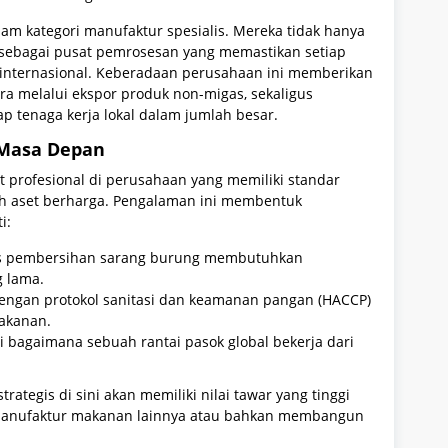
alam kategori manufaktur spesialis. Mereka tidak hanya
 sebagai pusat pemrosesan yang memastikan setiap
 internasional. Keberadaan perusahaan ini memberikan
ara melalui ekspor produk non-migas, sekaligus
 tenaga kerja lokal dalam jumlah besar.
 Masa Depan
at profesional di perusahaan yang memiliki standar
ah aset berharga. Pengalaman ini membentuk
i:
es pembersihan sarang burung membutuhkan
g lama.
engan protokol sanitasi dan keamanan pangan (HACCP)
makanan.
agaimana sebuah rantai pasok global bekerja dari
ategis di sini akan memiliki nilai tawar yang tinggi
i manufaktur makanan lainnya atau bahkan membangun