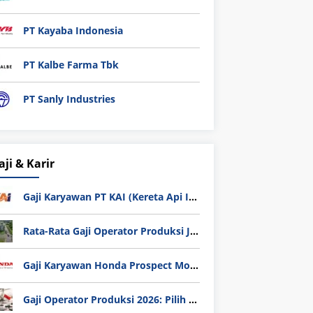
PT Kayaba Indonesia
PT Kalbe Farma Tbk
PT Sanly Industries
aji & Karir
Gaji Karyawan PT KAI (Kereta Api Indonesia) Update 2025
Rata-Rata Gaji Operator Produksi Jabodetabek 2025: Bedah Tuntas UMK, Lemburan, dan Realita Hidup Buruh
Gaji Karyawan Honda Prospect Motor Semua Divisi
Gaji Operator Produksi 2026: Pilih PT Astra Honda Motor (AHM) atau Manufaktur di Jepang?