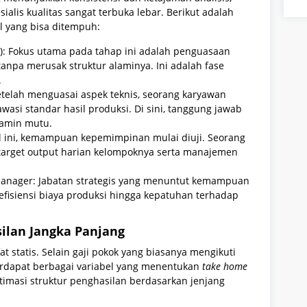
sialis kualitas sangat terbuka lebar. Berikut adalah
 yang bisa ditempuh:
er): Fokus utama pada tahap ini adalah penguasaan
anpa merusak struktur alaminya. Ini adalah fase
.
 Setelah menguasai aspek teknis, seorang karyawan
asi standar hasil produksi. Di sini, tanggung jawab
jamin mutu.
el ini, kemampuan kepemimpinan mulai diuji. Seorang
target output harian kelompoknya serta manajemen
Manager: Jabatan strategis yang menuntut kemampuan
i efisiensi biaya produksi hingga kepatuhan terhadap
ilan Jangka Panjang
at statis. Selain gaji pokok yang biasanya mengikuti
erdapat berbagai variabel yang menentukan
take home
stimasi struktur penghasilan berdasarkan jenjang