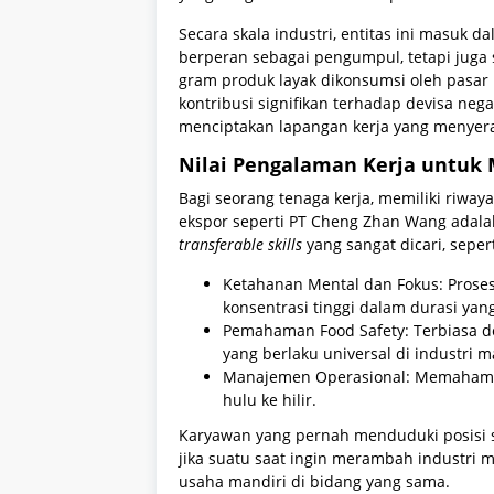
Secara skala industri, entitas ini masuk d
berperan sebagai pengumpul, tetapi juga
gram produk layak dikonsumsi oleh pasar
kontribusi signifikan terhadap devisa neg
menciptakan lapangan kerja yang menyerap
Nilai Pengalaman Kerja untuk
Bagi seorang tenaga kerja, memiliki riway
ekspor seperti PT Cheng Zhan Wang adal
transferable skills
yang sangat dicari, sepert
Ketahanan Mental dan Fokus: Pros
konsentrasi tinggi dalam durasi yan
Pemahaman Food Safety: Terbiasa d
yang berlaku universal di industri 
Manajemen Operasional: Memahami b
hulu ke hilir.
Karyawan yang pernah menduduki posisi str
jika suatu saat ingin merambah industr
usaha mandiri di bidang yang sama.