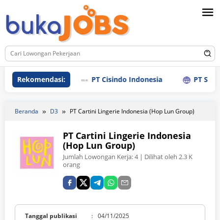
Loncat
ke
konten
Rekomendasi:
PT Cisindo Indonesia
PT Sanly In
Beranda
D3
PT Cartini Lingerie Indonesia (Hop Lun Group)
PT Cartini Lingerie Indonesia
(Hop Lun Group)
Jumlah Lowongan Kerja:
4
| Dilihat oleh 2.3 K
orang
Tanggal publikasi
:
04/11/2025