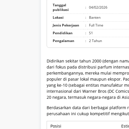
Tanggal
:
04/02/2026
publikasi
Lokasi
:
Banten
Jenis Pekerjaan
:
Full Time
Pendidikan
:
S1
Pengalaman
:
2 Tahun
Didirikan sekitar tahun 2000 (dengan nam
dari fokus pada distribusi parfum internasi
perkembangannya, mereka mulai memproduk
populer di pasar lokal maupun ekspor. Pa
yang ke-10 (sebagai entitas manufaktur 
internasional dari Warner Bros (DC Comics)
20 negara, termasuk negara-negara di Asia
Berdasarkan data dari berbagai platform r
perusahaan ini cukup kompetitif mengikut
Posisi
Est