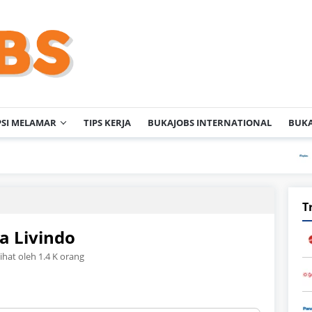
PSI MELAMAR
TIPS KERJA
BUKAJOBS INTERNATIONAL
BUKA
PT Enpla
T
a Livindo
lihat oleh 1.4 K orang