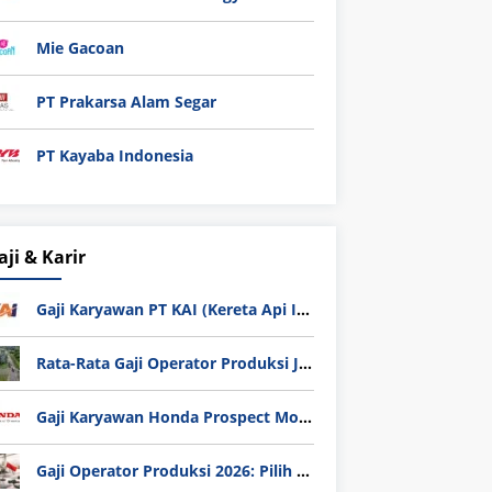
Mie Gacoan
PT Prakarsa Alam Segar
PT Kayaba Indonesia
aji & Karir
Gaji Karyawan PT KAI (Kereta Api Indonesia) Update 2025
Rata-Rata Gaji Operator Produksi Jabodetabek 2025: Bedah Tuntas UMK, Lemburan, dan Realita Hidup Buruh
Gaji Karyawan Honda Prospect Motor Semua Divisi
Gaji Operator Produksi 2026: Pilih PT Astra Honda Motor (AHM) atau Manufaktur di Jepang?