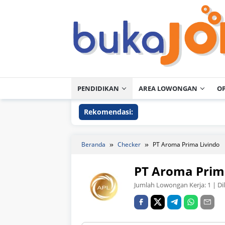
Loncat
ke
konten
PENDIDIKAN
AREA LOWONGAN
O
Rekomendasi:
Beranda
Checker
PT Aroma Prima Livindo
PT Aroma Prim
Jumlah Lowongan Kerja:
1
| Di