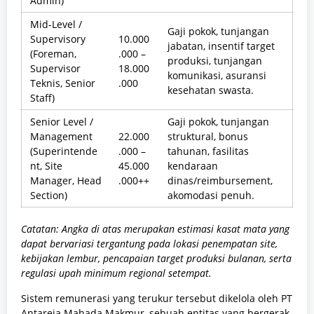
Admin)
Mid-Level /
Gaji pokok, tunjangan
Supervisory
10.000
jabatan, insentif target
(Foreman,
.000 –
produksi, tunjangan
Supervisor
18.000
komunikasi, asuransi
Teknis, Senior
.000
kesehatan swasta.
Staff)
Senior Level /
Gaji pokok, tunjangan
Management
22.000
struktural, bonus
(Superintende
.000 –
tahunan, fasilitas
nt, Site
45.000
kendaraan
Manager, Head
.000++
dinas/reimbursement,
Section)
akomodasi penuh.
Catatan: Angka di atas merupakan estimasi kasat mata yang
dapat bervariasi tergantung pada lokasi penempatan site,
kebijakan lembur, pencapaian target produksi bulanan, serta
regulasi upah minimum regional setempat.
Sistem remunerasi yang terukur tersebut dikelola oleh PT
Antareja Mahada Makmur, sebuah entitas yang bergerak