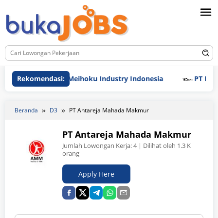
Loncat
ke
konten
Rekomendasi:
PT Meihoku Industry Indonesia
PT Hyundai Gl
Beranda
D3
PT Antareja Mahada Makmur
PT Antareja Mahada Makmur
Jumlah Lowongan Kerja:
4
| Dilihat oleh 1.3 K
orang
Apply Here