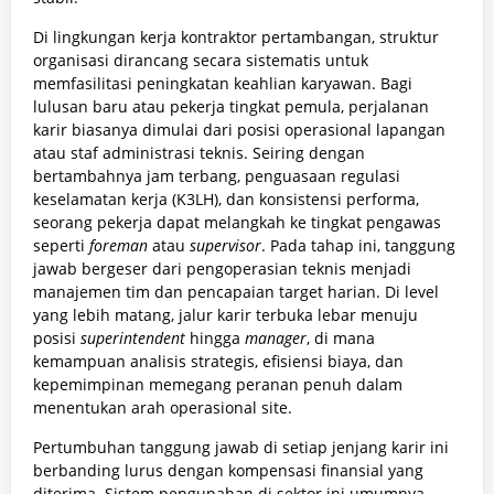
Di lingkungan kerja kontraktor pertambangan, struktur
organisasi dirancang secara sistematis untuk
memfasilitasi peningkatan keahlian karyawan. Bagi
lulusan baru atau pekerja tingkat pemula, perjalanan
karir biasanya dimulai dari posisi operasional lapangan
atau staf administrasi teknis. Seiring dengan
bertambahnya jam terbang, penguasaan regulasi
keselamatan kerja (K3LH), dan konsistensi performa,
seorang pekerja dapat melangkah ke tingkat pengawas
seperti
foreman
atau
supervisor
. Pada tahap ini, tanggung
jawab bergeser dari pengoperasian teknis menjadi
manajemen tim dan pencapaian target harian. Di level
yang lebih matang, jalur karir terbuka lebar menuju
posisi
superintendent
hingga
manager
, di mana
kemampuan analisis strategis, efisiensi biaya, dan
kepemimpinan memegang peranan penuh dalam
menentukan arah operasional site.
Pertumbuhan tanggung jawab di setiap jenjang karir ini
berbanding lurus dengan kompensasi finansial yang
diterima. Sistem pengupahan di sektor ini umumnya