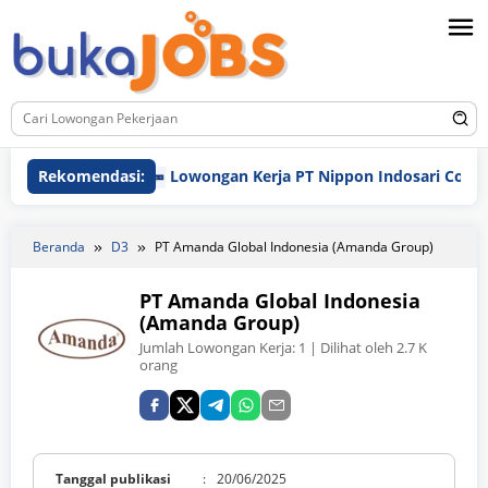
Loncat
ke
konten
Rekomendasi:
Lowongan Kerja PT Nippon Indosari Corpindo T
Beranda
D3
PT Amanda Global Indonesia (Amanda Group)
PT Amanda Global Indonesia
(Amanda Group)
Jumlah Lowongan Kerja:
1
| Dilihat oleh 2.7 K
orang
Tanggal publikasi
:
20/06/2025