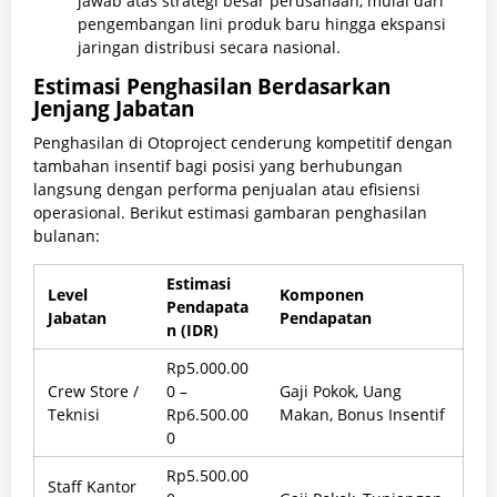
jawab atas strategi besar perusahaan, mulai dari
pengembangan lini produk baru hingga ekspansi
jaringan distribusi secara nasional.
Estimasi Penghasilan Berdasarkan
Jenjang Jabatan
Penghasilan di Otoproject cenderung kompetitif dengan
tambahan insentif bagi posisi yang berhubungan
langsung dengan performa penjualan atau efisiensi
operasional. Berikut estimasi gambaran penghasilan
bulanan:
Estimasi
Level
Komponen
Pendapata
Jabatan
Pendapatan
n (IDR)
Rp5.000.00
Crew Store /
0 –
Gaji Pokok, Uang
Teknisi
Rp6.500.00
Makan, Bonus Insentif
0
Rp5.500.00
Staff Kantor