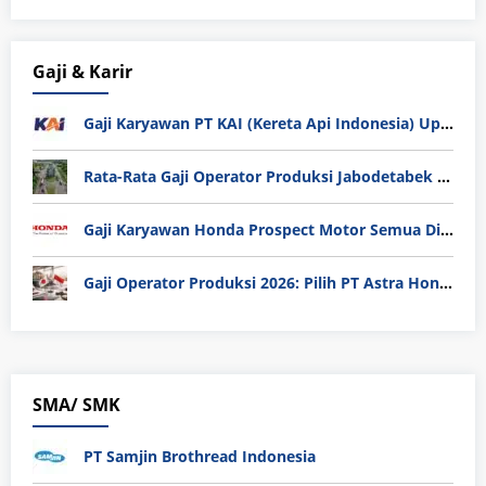
Gaji & Karir
Gaji Karyawan PT KAI (Kereta Api Indonesia) Update 2025
Rata-Rata Gaji Operator Produksi Jabodetabek 2025: Bedah Tuntas UMK, Lemburan, dan Realita Hidup Buruh
Gaji Karyawan Honda Prospect Motor Semua Divisi
Gaji Operator Produksi 2026: Pilih PT Astra Honda Motor (AHM) atau Manufaktur di Jepang?
SMA/ SMK
PT Samjin Brothread Indonesia