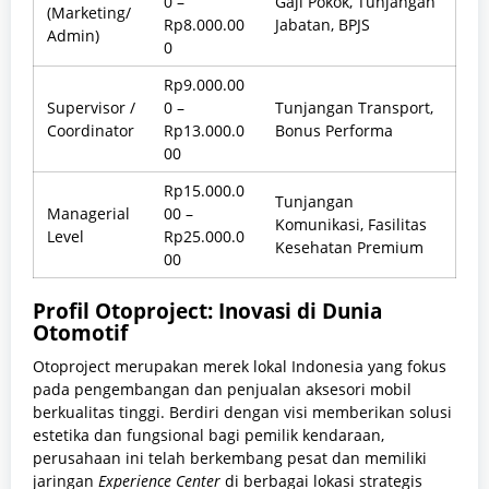
0 –
Gaji Pokok, Tunjangan
(Marketing/
Rp8.000.00
Jabatan, BPJS
Admin)
0
Rp9.000.00
Supervisor /
0 –
Tunjangan Transport,
Coordinator
Rp13.000.0
Bonus Performa
00
Rp15.000.0
Tunjangan
Managerial
00 –
Komunikasi, Fasilitas
Level
Rp25.000.0
Kesehatan Premium
00
Profil Otoproject: Inovasi di Dunia
Otomotif
Otoproject merupakan merek lokal Indonesia yang fokus
pada pengembangan dan penjualan aksesori mobil
berkualitas tinggi. Berdiri dengan visi memberikan solusi
estetika dan fungsional bagi pemilik kendaraan,
perusahaan ini telah berkembang pesat dan memiliki
jaringan
Experience Center
di berbagai lokasi strategis