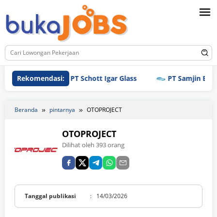
Loncat
ke
konten
Rekomendasi:
PT Schott Igar Glass
PT Samjin Brothread
Beranda
pintarnya
OTOPROJECT
OTOPROJECT
Dilihat oleh 393 orang
Tanggal publikasi
:
14/03/2026