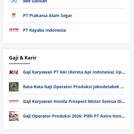
Mie Gacoan
PT Prakarsa Alam Segar
PT Kayaba Indonesia
Gaji & Karir
Gaji Karyawan PT KAI (Kereta Api Indonesia) Update 2025
Rata-Rata Gaji Operator Produksi Jabodetabek 2025: Bedah Tuntas UMK, Lemburan, dan Realita Hidup Buruh
Gaji Karyawan Honda Prospect Motor Semua Divisi
Gaji Operator Produksi 2026: Pilih PT Astra Honda Motor (AHM) atau Manufaktur di Jepang?