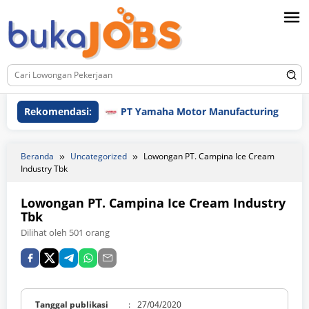
Loncat
ke
konten
Rekomendasi:
PT Yamaha Motor Manufacturing
Beranda
Uncategorized
Lowongan PT. Campina Ice Cream
Industry Tbk
Lowongan PT. Campina Ice Cream Industry
Tbk
Dilihat oleh 501 orang
Tanggal publikasi
:
27/04/2020