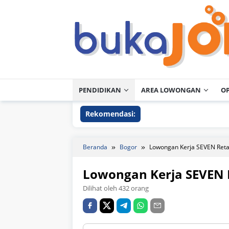
Loncat
ke
konten
PENDIDIKAN
AREA LOWONGAN
O
Rekomendasi:
Beranda
Bogor
Lowongan Kerja SEVEN Reta
Lowongan Kerja SEVEN 
Dilihat oleh 432 orang