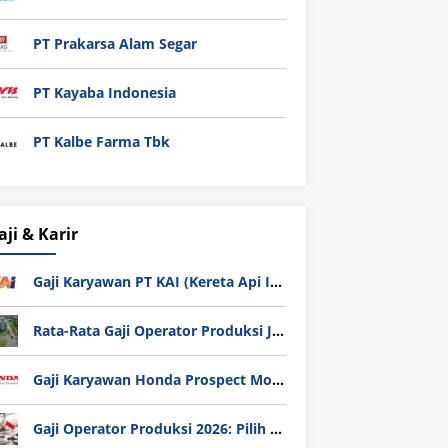
PT Prakarsa Alam Segar
PT Kayaba Indonesia
PT Kalbe Farma Tbk
aji & Karir
Gaji Karyawan PT KAI (Kereta Api Indonesia) Update 2025
Rata-Rata Gaji Operator Produksi Jabodetabek 2025: Bedah Tuntas UMK, Lemburan, dan Realita Hidup Buruh
Gaji Karyawan Honda Prospect Motor Semua Divisi
Gaji Operator Produksi 2026: Pilih PT Astra Honda Motor (AHM) atau Manufaktur di Jepang?