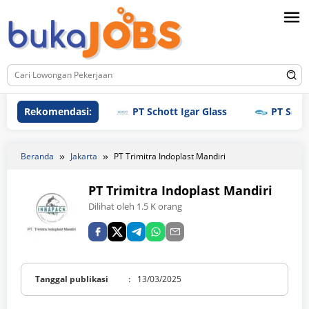
Loncat
ke
konten
Rekomendasi:
PT Schott Igar Glass
PT Samjin B
Beranda
Jakarta
PT Trimitra Indoplast Mandiri
PT Trimitra Indoplast Mandiri
Dilihat oleh 1.5 K orang
Tanggal publikasi
:
13/03/2025