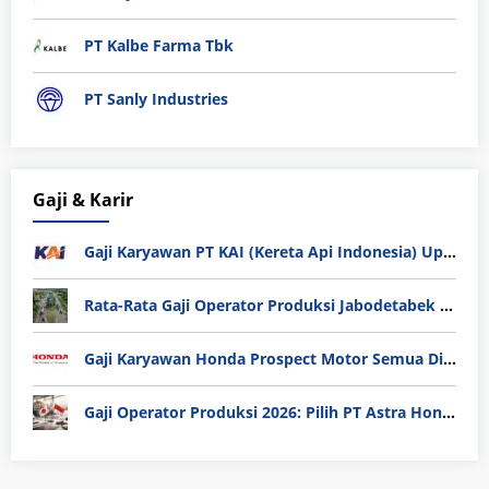
PT Kalbe Farma Tbk
PT Sanly Industries
Gaji & Karir
Gaji Karyawan PT KAI (Kereta Api Indonesia) Update 2025
Rata-Rata Gaji Operator Produksi Jabodetabek 2025: Bedah Tuntas UMK, Lemburan, dan Realita Hidup Buruh
Gaji Karyawan Honda Prospect Motor Semua Divisi
Gaji Operator Produksi 2026: Pilih PT Astra Honda Motor (AHM) atau Manufaktur di Jepang?