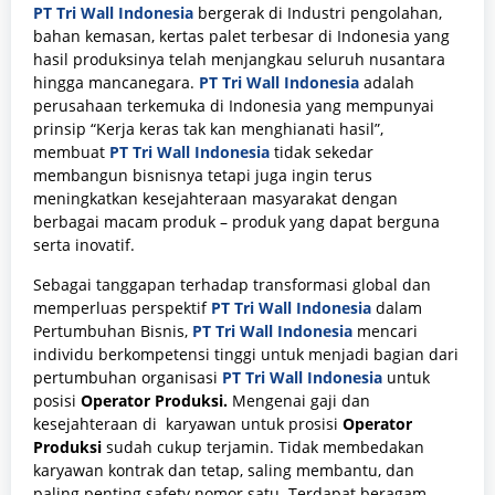
PT Tri Wall Indonesia
bergerak di Industri pengolahan,
bahan kemasan, kertas palet terbesar di Indonesia yang
hasil produksinya telah menjangkau seluruh nusantara
hingga mancanegara.
PT Tri Wall Indonesia
adalah
perusahaan terkemuka di Indonesia yang mempunyai
prinsip “Kerja keras tak kan menghianati hasil”,
membuat
PT Tri Wall Indonesia
tidak
sekedar
membangun bisnisnya tetapi juga ingin terus
meningkatkan kesejahteraan masyarakat dengan
berbagai macam produk – produk yang dapat berguna
serta inovatif.
Sebagai tanggapan terhadap transformasi global dan
memperluas perspektif
PT Tri Wall Indonesia
dalam
Pertumbuhan Bisnis,
PT Tri Wall Indonesia
mencari
individu berkompetensi tinggi untuk menjadi bagian dari
pertumbuhan organisasi
PT Tri Wall Indonesia
untuk
posisi
Operator Produksi
.
Mengenai gaji dan
kesejahteraan di karyawan untuk prosisi
Operator
Produksi
sudah cukup terjamin. Tidak membedakan
karyawan kontrak dan tetap, saling membantu, dan
paling penting safety nomor satu. Terdapat beragam