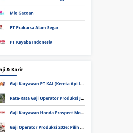
Mie Gacoan
PT Prakarsa Alam Segar
PT Kayaba Indonesia
aji & Karir
Gaji Karyawan PT KAI (Kereta Api Indonesia) Update 2025
Rata-Rata Gaji Operator Produksi Jabodetabek 2025: Bedah Tuntas UMK, Lemburan, dan Realita Hidup Buruh
Gaji Karyawan Honda Prospect Motor Semua Divisi
Gaji Operator Produksi 2026: Pilih PT Astra Honda Motor (AHM) atau Manufaktur di Jepang?