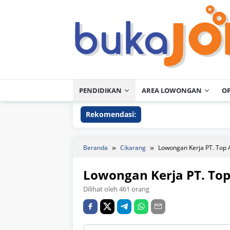
Loncat
ke
konten
PENDIDIKAN
AREA LOWONGAN
O
Rekomendasi:
Beranda
Cikarang
Lowongan Kerja PT. Top 
Lowongan Kerja PT. Top
Dilihat oleh 461 orang