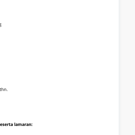
g
thn.
eserta lamaran: