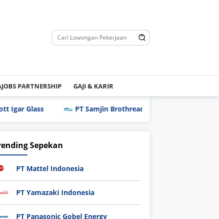
JOBS PARTNERSHIP
GAJI & KARIR
s
PT Samjin Brothread Indonesia
PT Techno Ind
rending Sepekan
PT Mattel Indonesia
PT Yamazaki Indonesia
PT Panasonic Gobel Energy