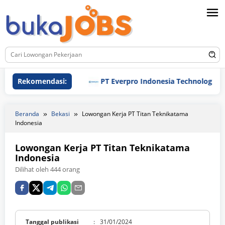
Loncat
ke
konten
Rekomendasi:
PT Everpro Indonesia Technologies
Beranda
Bekasi
Lowongan Kerja PT Titan Teknikatama
Indonesia
Lowongan Kerja PT Titan Teknikatama
Indonesia
Dilihat oleh 444 orang
Tanggal publikasi
:
31/01/2024