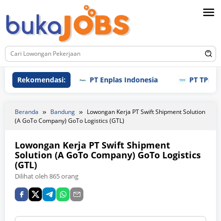
Loncat
ke
konten
Rekomendasi:
PT Enplas Indonesia
PT TPI Manufa
Beranda
Bandung
Lowongan Kerja PT Swift Shipment Solution
(A GoTo Company) GoTo Logistics (GTL)
Lowongan Kerja PT Swift Shipment
Solution (A GoTo Company) GoTo Logistics
(GTL)
Dilihat oleh 865 orang