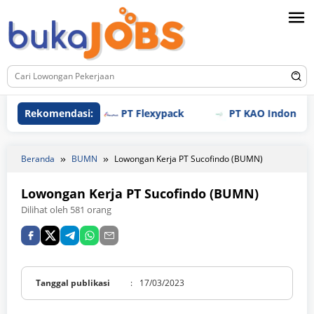
Loncat
ke
konten
Rekomendasi:
PT Flexypack
PT KAO Indonesia
Beranda
BUMN
Lowongan Kerja PT Sucofindo (BUMN)
Lowongan Kerja PT Sucofindo (BUMN)
Dilihat oleh 581 orang
Tanggal publikasi
:
17/03/2023