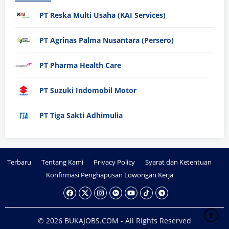
PT Reska Multi Usaha (KAI Services)
PT Agrinas Palma Nusantara (Persero)
PT Pharma Health Care
PT Suzuki Indomobil Motor
PT Tiga Sakti Adhimulia
Terbaru
Tentang Kami
Privacy Policy
Syarat dan Ketentuan
Konfirmasi Penghapusan Lowongan Kerja
© 2026 BUKAJOBS.COM - All Rights Reserved