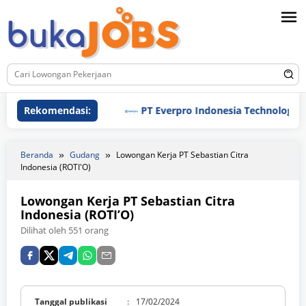
Loncat
ke
konten
Rekomendasi:
PT Everpro Indonesia Technologies
Beranda
Gudang
Lowongan Kerja PT Sebastian Citra
Indonesia (ROTI'O)
Lowongan Kerja PT Sebastian Citra
Indonesia (ROTI’O)
Dilihat oleh 551 orang
Tanggal publikasi
:
17/02/2024