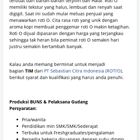
terbuat dari bahan-bahan terpilih dan Halal. Roti O
memiliki tekstur yang halus, lembuat dan renyah saat
digigit. Saat ini sudah mulai meluas penjual yang
menawarkan roti O. Cita rasa roti yang unik dengan
aroma kopi membuat penggemar roti O makin ketagihan.
Roti O dijual dipasaran dengan harga yang terjangkau
sehingga tak heran bila peminat roti O semakin hari
justru semakin bertambah banyak.
Kalau anda memang berminat untuk menjadi
bagian
TIM
dari
PT Sebastian Citra Indonesia (ROTI’O)
,
berikut syarat dan kualifikasi yang harus anda penuhi.
Produksi BUNS & Pelaksana Gudang
Persyaratan:
Pria/wanita
Pendidikan min SMK/SMK/Sederajat
Terbuka untuk Freshgraduates/pengalaman
Bersedia bekerja diruangan dengan suhu dingin