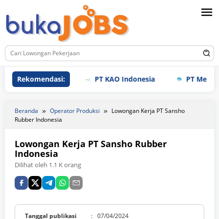
Loncat
ke
konten
Rekomendasi:
PT KAO Indonesia
PT Meihoku I
Beranda
Operator Produksi
Lowongan Kerja PT Sansho
Rubber Indonesia
Lowongan Kerja PT Sansho Rubber
Indonesia
Dilihat oleh 1.1 K orang
Tanggal publikasi
:
07/04/2024