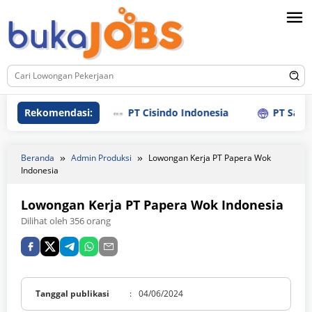
Loncat
ke
konten
Rekomendasi:
PT Cisindo Indonesia
PT Sanly In
Beranda
Admin Produksi
Lowongan Kerja PT Papera Wok
Indonesia
Lowongan Kerja PT Papera Wok Indonesia
Dilihat oleh 356 orang
Tanggal publikasi
:
04/06/2024