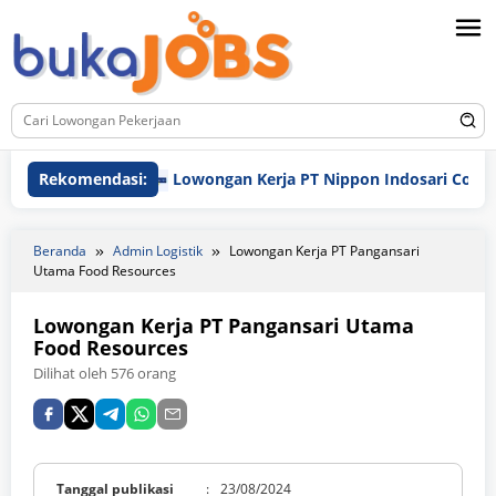
Loncat
ke
konten
Rekomendasi:
Lowongan Kerja PT Nippon Indosari Corpindo 
Beranda
Admin Logistik
Lowongan Kerja PT Pangansari
Utama Food Resources
Lowongan Kerja PT Pangansari Utama
Food Resources
Dilihat oleh 576 orang
Tanggal publikasi
:
23/08/2024