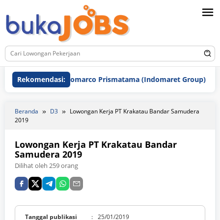
Loncat
ke
konten
Rekomendasi:
PT Indomarco Prismatama (Indomaret Group)
P
Beranda
D3
Lowongan Kerja PT Krakatau Bandar Samudera
2019
Lowongan Kerja PT Krakatau Bandar
Samudera 2019
Dilihat oleh 259 orang
Tanggal publikasi
:
25/01/2019