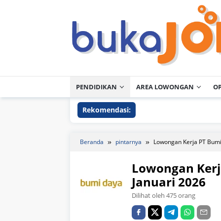
Loncat
ke
konten
PENDIDIKAN
AREA LOWONGAN
O
Rekomendasi:
Beranda
pintarnya
Lowongan Kerja PT Bumi
Lowongan Kerj
Januari 2026
Dilihat oleh 475 orang