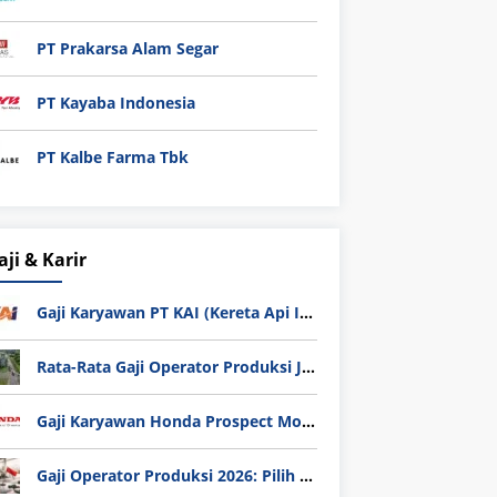
PT Prakarsa Alam Segar
PT Kayaba Indonesia
PT Kalbe Farma Tbk
aji & Karir
Gaji Karyawan PT KAI (Kereta Api Indonesia) Update 2025
Rata-Rata Gaji Operator Produksi Jabodetabek 2025: Bedah Tuntas UMK, Lemburan, dan Realita Hidup Buruh
Gaji Karyawan Honda Prospect Motor Semua Divisi
Gaji Operator Produksi 2026: Pilih PT Astra Honda Motor (AHM) atau Manufaktur di Jepang?