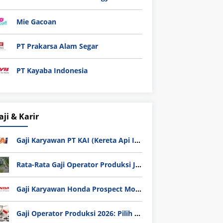
Mie Gacoan
PT Prakarsa Alam Segar
PT Kayaba Indonesia
aji & Karir
Gaji Karyawan PT KAI (Kereta Api Indonesia) Update 2025
Rata-Rata Gaji Operator Produksi Jabodetabek 2025: Bedah Tuntas UMK, Lemburan, dan Realita Hidup Buruh
Gaji Karyawan Honda Prospect Motor Semua Divisi
Gaji Operator Produksi 2026: Pilih PT Astra Honda Motor (AHM) atau Manufaktur di Jepang?