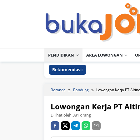
Loncat
ke
konten
PENDIDIKAN
AREA LOWONGAN
O
Rekomendasi:
Beranda
Bandung
Lowongan Kerja PT Altin
Lowongan Kerja PT Alti
Dilihat oleh 381 orang