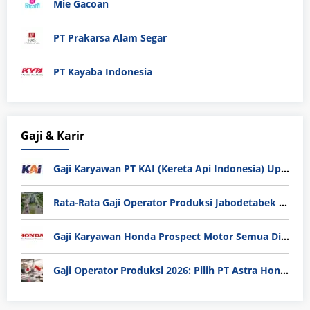
Mie Gacoan
PT Prakarsa Alam Segar
PT Kayaba Indonesia
Gaji & Karir
Gaji Karyawan PT KAI (Kereta Api Indonesia) Update 2025
Rata-Rata Gaji Operator Produksi Jabodetabek 2025: Bedah Tuntas UMK, Lemburan, dan Realita Hidup Buruh
Gaji Karyawan Honda Prospect Motor Semua Divisi
Gaji Operator Produksi 2026: Pilih PT Astra Honda Motor (AHM) atau Manufaktur di Jepang?