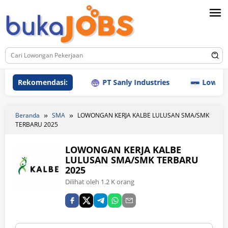
Loncat
ke
konten
Rekomendasi:
PT Sanly Industries
Lowongan K
Beranda
SMA
LOWONGAN KERJA KALBE LULUSAN SMA/SMK
TERBARU 2025
LOWONGAN KERJA KALBE
LULUSAN SMA/SMK TERBARU
2025
Dilihat oleh 1.2 K orang