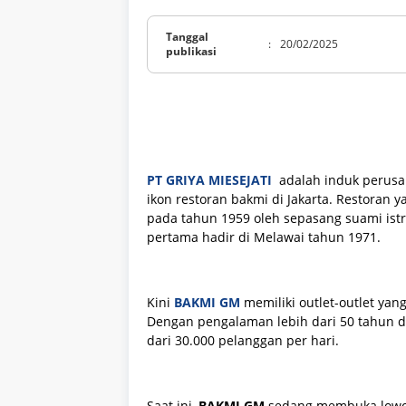
Tanggal
:
20/02/2025
publikasi
PT GRIYA MIESEJATI
adalah induk perusa
ikon restoran bakmi di Jakarta. Restoran
pada tahun 1959 oleh sepasang suami istri
pertama hadir di Melawai tahun 1971.
Kini
BAKMI GM
memiliki outlet-outlet yan
Dengan pengalaman lebih dari 50 tahun di
dari 30.000 pelanggan per hari.
Saat ini,
BAKMI GM
sedang membuka lowon