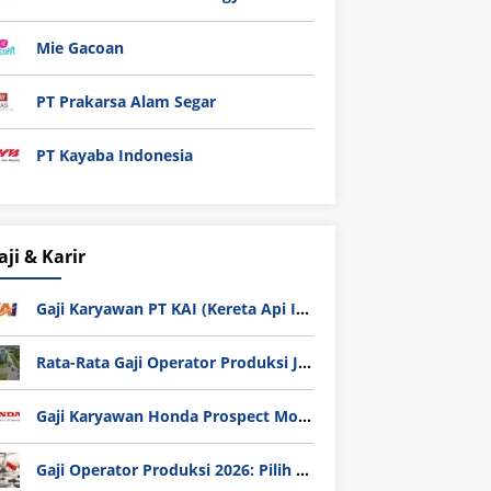
Mie Gacoan
PT Prakarsa Alam Segar
PT Kayaba Indonesia
aji & Karir
Gaji Karyawan PT KAI (Kereta Api Indonesia) Update 2025
Rata-Rata Gaji Operator Produksi Jabodetabek 2025: Bedah Tuntas UMK, Lemburan, dan Realita Hidup Buruh
Gaji Karyawan Honda Prospect Motor Semua Divisi
Gaji Operator Produksi 2026: Pilih PT Astra Honda Motor (AHM) atau Manufaktur di Jepang?