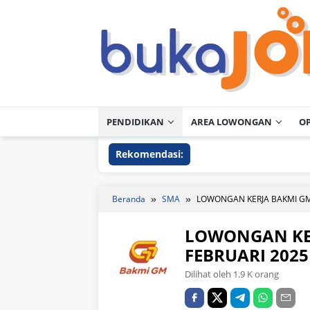
Loncat
ke
konten
PENDIDIKAN
AREA LOWONGAN
O
Rekomendasi:
Beranda
SMA
LOWONGAN KERJA BAKMI GM
LOWONGAN KE
FEBRUARI 2025
Dilihat oleh 1.9 K orang