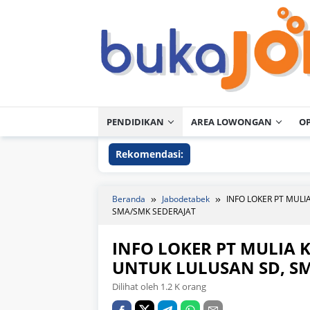
Loncat
ke
konten
PENDIDIKAN
AREA LOWONGAN
O
Rekomendasi:
Beranda
Jabodetabek
INFO LOKER PT MUL
SMA/SMK SEDERAJAT
INFO LOKER PT MULIA
UNTUK LULUSAN SD, S
Dilihat oleh 1.2 K orang