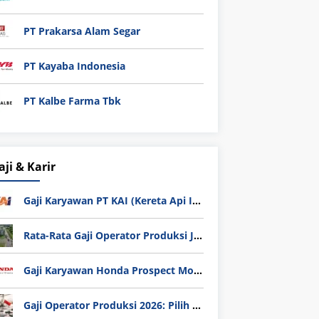
PT Prakarsa Alam Segar
PT Kayaba Indonesia
PT Kalbe Farma Tbk
aji & Karir
Gaji Karyawan PT KAI (Kereta Api Indonesia) Update 2025
Rata-Rata Gaji Operator Produksi Jabodetabek 2025: Bedah Tuntas UMK, Lemburan, dan Realita Hidup Buruh
Gaji Karyawan Honda Prospect Motor Semua Divisi
Gaji Operator Produksi 2026: Pilih PT Astra Honda Motor (AHM) atau Manufaktur di Jepang?