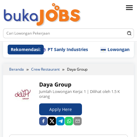
Loncat
ke
konten
Rekomendasi:
PT Sanly Industries
Lowongan Kerja PT 
Beranda
Crew Restaurant
Daya Group
Daya Group
Jumlah Lowongan Kerja:
1
| Dilihat oleh 1.5 K
orang
Apply Here