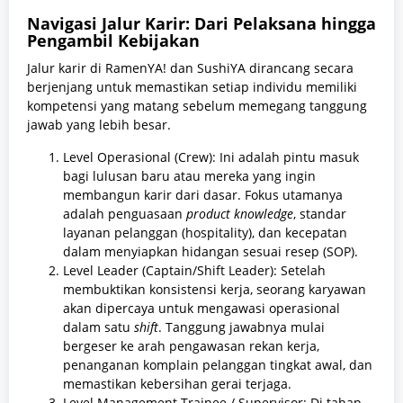
Navigasi Jalur Karir: Dari Pelaksana hingga
Pengambil Kebijakan
Jalur karir di RamenYA! dan SushiYA dirancang secara
berjenjang untuk memastikan setiap individu memiliki
kompetensi yang matang sebelum memegang tanggung
jawab yang lebih besar.
Level Operasional (Crew): Ini adalah pintu masuk
bagi lulusan baru atau mereka yang ingin
membangun karir dari dasar. Fokus utamanya
adalah penguasaan
product knowledge
, standar
layanan pelanggan (hospitality), dan kecepatan
dalam menyiapkan hidangan sesuai resep (SOP).
Level Leader (Captain/Shift Leader): Setelah
membuktikan konsistensi kerja, seorang karyawan
akan dipercaya untuk mengawasi operasional
dalam satu
shift
. Tanggung jawabnya mulai
bergeser ke arah pengawasan rekan kerja,
penanganan komplain pelanggan tingkat awal, dan
memastikan kebersihan gerai terjaga.
Level Management Trainee / Supervisor: Di tahap