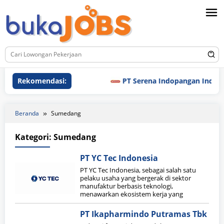
Loncat
ke
konten
Rekomendasi:
PT Serena Indopangan Industri
Beranda
Sumedang
Kategori:
Sumedang
PT YC Tec Indonesia
PT YC Tec Indonesia, sebagai salah satu
pelaku usaha yang bergerak di sektor
manufaktur berbasis teknologi,
menawarkan ekosistem kerja yang
PT Ikapharmindo Putramas Tbk