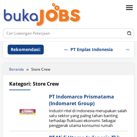
Loncat
ke
konten
Rekomendasi:
PT Enplas Indonesia
PT T
Beranda
Store Crew
Kategori:
Store Crew
PT Indomarco Prismatama
(Indomaret Group)
Industri ritel di Indonesia merupakan salah
satu sektor yang paling tahan banting
terhadap fluktuasi ekonomi. Sebagai
penggerak utama konsumsi rumah