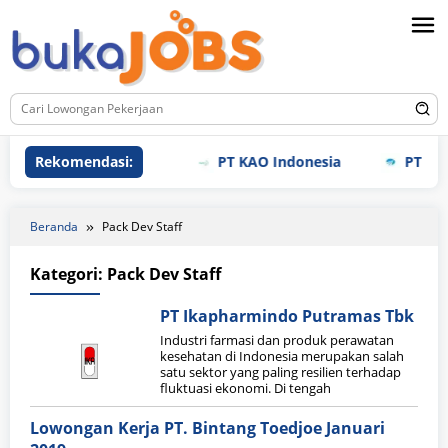
Loncat
ke
konten
Rekomendasi:
PT KAO Indonesia
PT Meiho
Beranda
Pack Dev Staff
Kategori:
Pack Dev Staff
PT Ikapharmindo Putramas Tbk
Industri farmasi dan produk perawatan
kesehatan di Indonesia merupakan salah
satu sektor yang paling resilien terhadap
fluktuasi ekonomi. Di tengah
Lowongan Kerja PT. Bintang Toedjoe Januari