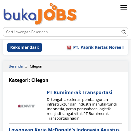
Loncat
ke
konten
Rekomendasi:
PT. Pabrik Kertas Noree Indone
Beranda
Cilegon
Kategori:
Cilegon
PT Bumimerak Transportasi
Di tengah akselerasi pembangunan
infrastruktur dan industri manufaktur di
Indonesia, peran perusahaan logistik
menjadi sangat vital. PT Bumimerak
Transportasi hadir
Lowongan Kerja McDonald's Indonesia Agustus