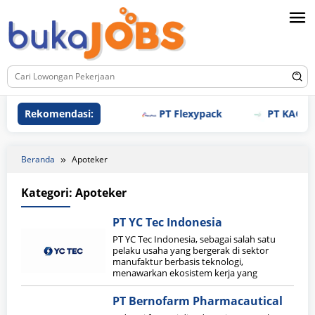
Loncat
ke
konten
Rekomendasi:
PT Flexypack
PT KAO Indo
Beranda
Apoteker
Kategori:
Apoteker
PT YC Tec Indonesia
PT YC Tec Indonesia, sebagai salah satu
pelaku usaha yang bergerak di sektor
manufaktur berbasis teknologi,
menawarkan ekosistem kerja yang
PT Bernofarm Pharmacautical