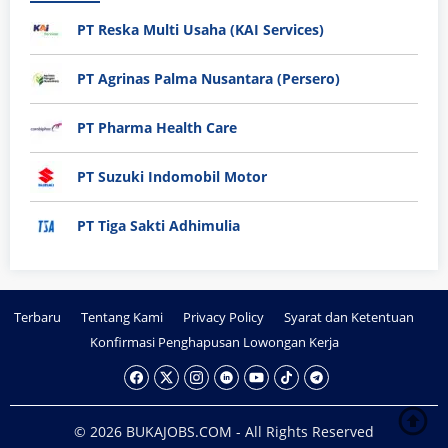
PT Reska Multi Usaha (KAI Services)
PT Agrinas Palma Nusantara (Persero)
PT Pharma Health Care
PT Suzuki Indomobil Motor
PT Tiga Sakti Adhimulia
Terbaru
Tentang Kami
Privacy Policy
Syarat dan Ketentuan
Konfirmasi Penghapusan Lowongan Kerja
© 2026 BUKAJOBS.COM - All Rights Reserved