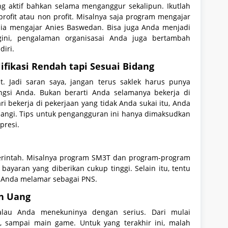
g aktif bahkan selama menganggur sekalipun. Ikutlah
profit atau non profit. Misalnya saja program mengajar
ia mengajar Anies Baswedan. Bisa juga Anda menjadi
gini, pengalaman organisasai Anda juga bertambah
iri.
ifikasi Rendah tapi Sesuai Bidang
t. Jadi saran saya, jangan terus saklek harus punya
engsi Anda. Bukan berarti Anda selamanya bekerja di
i bekerja di pekerjaan yang tidak Anda sukai itu, Anda
angi. Tips untuk pengangguran ini hanya dimaksudkan
presi.
erintah. Misalnya program SM3T dan program-program
 bayaran yang diberikan cukup tinggi. Selain itu, tentu
u Anda melamar sebagai PNS.
an Uang
lau Anda menekuninya dengan serius. Dari mulai
 sampai main game. Untuk yang terakhir ini, malah