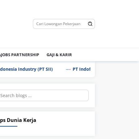
JOBS PARTNERSHIP
GAJI & KARIR
ndustry (PT SII)
PT Indofood CBP Sukses Makmur Tbk – 
earch
r:
ips Dunia Kerja