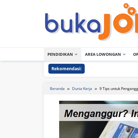
Loncat
ke
konten
PENDIDIKAN
AREA LOWONGAN
O
Rekomendasi:
Beranda
Dunia Kerja
9 Tips untuk Pengang