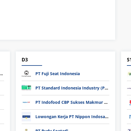
D3
S
ndard Indonesia Industry (PT SII)
PT Fuji Seat Indonesia
PT Standard Indonesia Industry (PT SII)
PT Indofood CBP Sukses Makmur Tbk – Packaging Division
Lowongan Kerja PT Nippon Indosari Corpindo Tbk. Bulan Agustus 2026
PT Rudy Soetadi