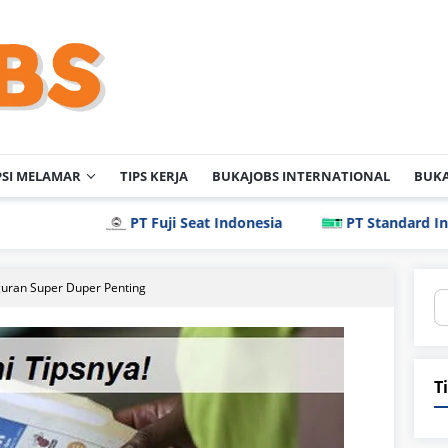
PSI MELAMAR
TIPS KERJA
BUKAJOBS INTERNATIONAL
BUKA
PT Fuji Seat Indonesia
PT Standard Indonesia I
guran Super Duper Penting
S
fo
T