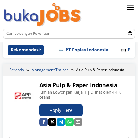
Loncat
ke
konten
Rekomendasi:
PT Enplas Indonesia
PT Tri Sa
Beranda
Management Trainee
Asia Pulp & Paper Indonesia
Asia Pulp & Paper Indonesia
Jumlah Lowongan Kerja:
1
| Dilihat oleh 4.4 K
orang
Apply Here