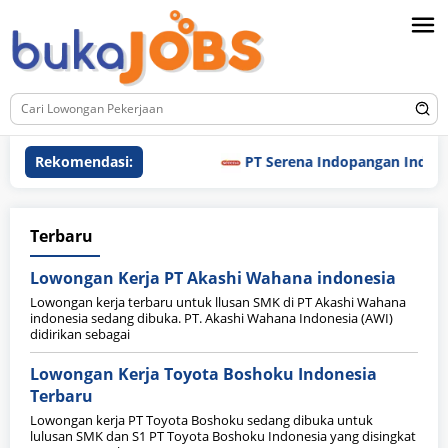
Loncat
ke
konten
Rekomendasi:
PT Serena Indopangan Industri
Bukajobs
Terbaru
Media
Lowongan Kerja PT Akashi Wahana indonesia
Lowongan kerja terbaru untuk llusan SMK di PT Akashi Wahana
indonesia sedang dibuka. PT. Akashi Wahana Indonesia (AWI)
didirikan sebagai
Lowongan Kerja Toyota Boshoku Indonesia
Terbaru
Lowongan kerja PT Toyota Boshoku sedang dibuka untuk
lulusan SMK dan S1 PT Toyota Boshoku Indonesia yang disingkat