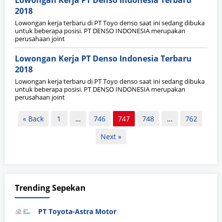
Lowongan Kerja PT Denso Indonesia Terbaru
2018
Lowongan kerja terbaru di PT Toyo denso saat ini sedang dibuka
untuk beberapa posisi. PT DENSO INDONESIA merupakan
perusahaan joint
Lowongan Kerja PT Denso Indonesia Terbaru
2018
Lowongan kerja terbaru di PT Toyo denso saat ini sedang dibuka
untuk beberapa posisi. PT DENSO INDONESIA merupakan
perusahaan joint
Paginasi
« Back
1
…
746
747
748
…
762
pos
Next »
Trending Sepekan
PT Toyota-Astra Motor